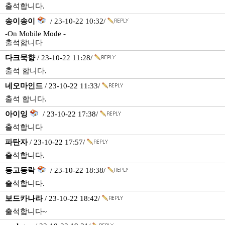
출석합니다.
송이송이
/ 23-10-22 10:32/
-On Mobile Mode -
출석합니다
다크묵향
/ 23-10-22 11:28/
출석 합니다.
네오마인드
/ 23-10-22 11:33/
출석 합니다.
아이잉
/ 23-10-22 17:38/
출석합니다
파탄자
/ 23-10-22 17:57/
출석합니다.
동고동락
/ 23-10-22 18:38/
출석합니다.
보드카나라
/ 23-10-22 18:42/
출석합니다~