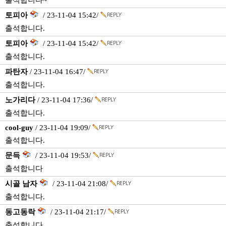
출석합니다~
토피아
/ 23-11-04 15:42/
출석합니다.
토피아
/ 23-11-04 15:42/
출석합니다.
파탄자
/ 23-11-04 16:47/
출석합니다.
노가리다
/ 23-11-04 17:36/
출석합니다.
cool-guy
/ 23-11-04 19:09/
출석합니다.
문득
/ 23-11-04 19:53/
출석합니다
시골 남자
/ 23-11-04 21:08/
출석합니다.
동고동락
/ 23-11-04 21:17/
출석합니다.