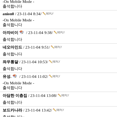
-On Mobile Mode -
출석합니다
anion0
/ 23-11-04 8:34/
-On Mobile Mode -
출석합니다
아자비이
/ 23-11-04 9:38/
출석합니다
네오마인드
/ 23-11-04 9:51/
출석합니다
좌우통달
/ 23-11-04 10:53/
출석합니다
유성.
/ 23-11-04 11:02/
-On Mobile Mode -
출석합니다
아담한 이층집
/ 23-11-04 13:08/
출석합니다
보드카나라
/ 23-11-04 13:42/