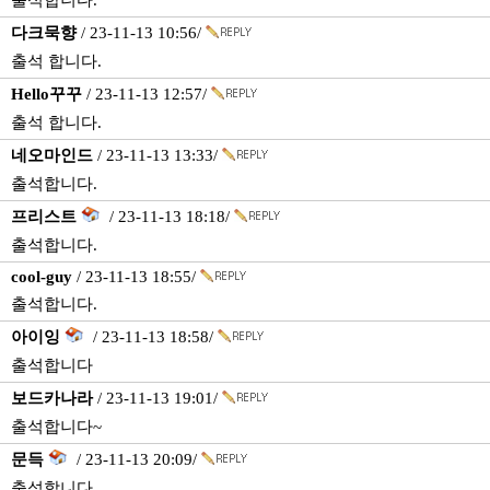
출석합니다.
다크묵향
/ 23-11-13 10:56/
출석 합니다.
Hello꾸꾸
/ 23-11-13 12:57/
출석 합니다.
네오마인드
/ 23-11-13 13:33/
출석합니다.
프리스트
/ 23-11-13 18:18/
출석합니다.
cool-guy
/ 23-11-13 18:55/
출석합니다.
아이잉
/ 23-11-13 18:58/
출석합니다
보드카나라
/ 23-11-13 19:01/
출석합니다~
문득
/ 23-11-13 20:09/
출석합니다