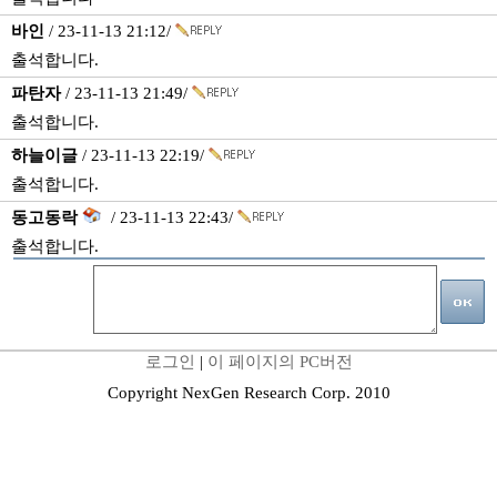
바인
/ 23-11-13 21:12/
출석합니다.
파탄자
/ 23-11-13 21:49/
출석합니다.
하늘이글
/ 23-11-13 22:19/
출석합니다.
동고동락
/ 23-11-13 22:43/
출석합니다.
로그인
|
이 페이지의 PC버전
Copyright NexGen Research Corp. 2010