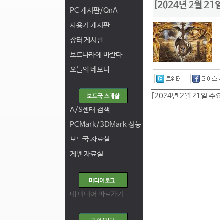
[2024년 2월 2
PC 게시판/QnA
사용기 게시판
장터 게시판
보드나라에 바란다
오늘의 네모다
[2024년 2월 21일 수
A/S센터 검색
PCMark/3DMark 성능
보드국 자료실
케벤 자료실
내 미디어 바로가기