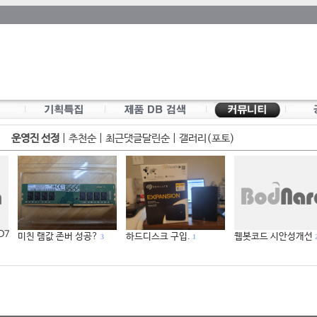
운영진 선정
|
추천순
|
최근댓글달린순
|
갤러리(포토)
 D7
미친 램값 존버 성공?
하드디스크 구입.
웹봇코드 시안성개선
3
1
2