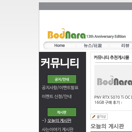
커뮤니티 추천게시물
커뮤니티
공지사항/이벤트발표
이벤트 신청/안내
PNY RTX 5070 Ti OC
16GB 구매 후기
1
->
오늘의 게시판
사는이야기 게시판