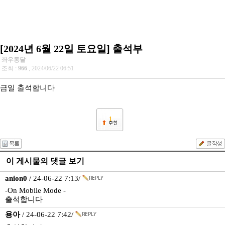
[2024년 6월 22일 토요일] 출석부
좌우통달
조회 :
966
, 2024/06/22 06:51
금일 출석합니다
1
이 게시물의 댓글 보기
anion0
/ 24-06-22 7:13/
-On Mobile Mode -
출석합니다
용아
/ 24-06-22 7:42/