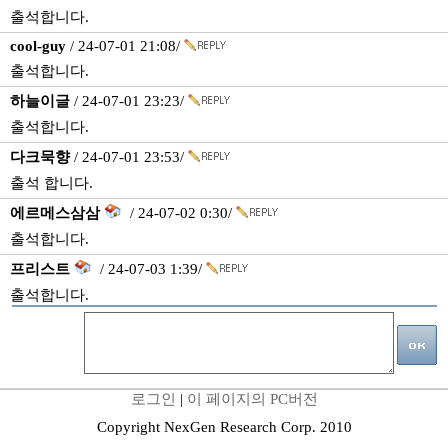
출석합니다.
cool-guy
/ 24-07-01 21:08/
출석합니다.
하늘이글
/ 24-07-01 23:23/
출석합니다.
다크묵향
/ 24-07-01 23:53/
출석 합니다.
에르메스삼삼
/ 24-07-02 0:30/
출석합니다.
프리스트
/ 24-07-03 1:39/
출석합니다.
로그인
|
이 페이지의 PC버전
Copyright NexGen Research Corp. 2010