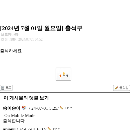
[2024년 7월 01일 월요일] 출석부
보드카나라
조회 :
980
, 2024/07/01 04:52
출석하세요.
0
이 게시물의 댓글 보기
송이송이
/ 24-07-01 5:25/
-On Mobile Mode -
출석합니다
anion0
/ 24-07-01 6:07/