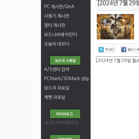
[2024년 7월 2
PC 게시판/QnA
사용기 게시판
장터 게시판
보드나라에 바란다
오늘의 네모다
[2024년 7월 29일 월
A/S센터 검색
PCMark/3DMark 성능
보드국 자료실
케벤 자료실
내 미디어 바로가기