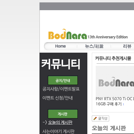
커뮤니티 추천게시물
커뮤니티
공지사항/이벤트발표
이벤트 신청/안내
PNY RTX 5070 Ti OC
16GB 구매 후기
1
->
오늘의 게시판
사는이야기 게시판