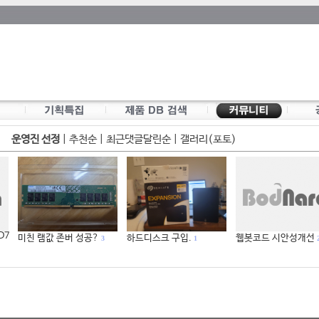
운영진 선정
|
추천순
|
최근댓글달린순
|
갤러리(포토)
 D7
미친 램값 존버 성공?
하드디스크 구입.
웹봇코드 시안성개선
3
1
2