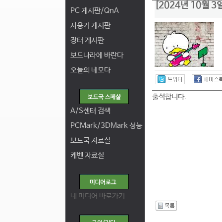
[2024년 10월 
PC 게시판/QnA
사용기 게시판
장터 게시판
보드나라에 바란다
오늘의 네모다
출석합니다.
A/S센터 검색
PCMark/3DMark 성능
보드국 자료실
케벤 자료실
내 미디어 바로가기
I