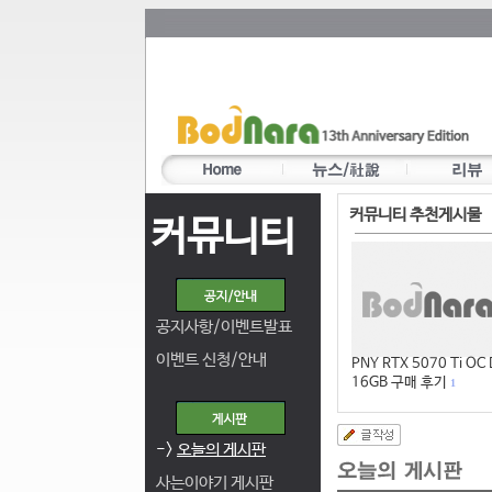
커뮤니티 추천게시물
커뮤니티
공지사항/이벤트발표
이벤트 신청/안내
PNY RTX 5070 Ti OC
16GB 구매 후기
1
->
오늘의 게시판
사는이야기 게시판