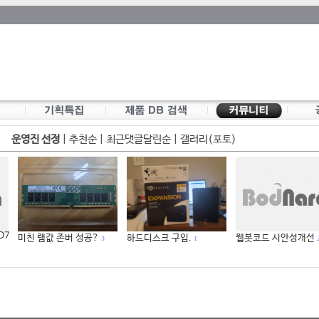
운영진 선정
|
추천순
|
최근댓글달린순
|
갤러리(포토)
 D7
미친 램값 존버 성공?
하드디스크 구입.
웹봇코드 시안성개선
3
1
2