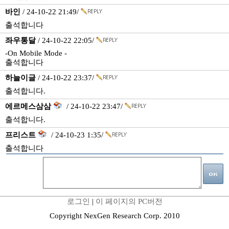
바인
/ 24-10-22 21:49/
출석합니다
좌우통달
/ 24-10-22 22:05/
-On Mobile Mode -
출석합니다
하늘이글
/ 24-10-22 23:37/
출석합니다.
에르메스삼삼
/ 24-10-22 23:47/
출석합니다.
프리스트
/ 24-10-23 1:35/
출석합니다
로그인
|
이 페이지의 PC버전
Copyright NexGen Research Corp. 2010