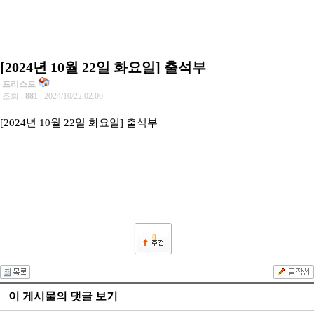
[2024년 10월 22일 화요일] 출석부
프리스트
조회 :
881
, 2024/10/22 02:00
[2024년 10월 22일 화요일] 출석부
0
이 게시물의 댓글 보기