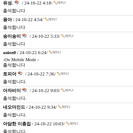
유성.
/ 24-10-22 4:18/
출석합니다
용아
/ 24-10-22 4:54/
출석합니다
송이송이
/ 24-10-22 5:33/
출석합니다
anion0
/ 24-10-22 6:24/
-On Mobile Mode -
출석합니다
토피아
/ 24-10-22 7:36/
출석합니다.
아자비이
/ 24-10-22 9:03/
출석합니다.
네오마인드
/ 24-10-22 9:34/
출석합니다.
아담한 이층집
/ 24-10-22 10:03/
출석합니다.