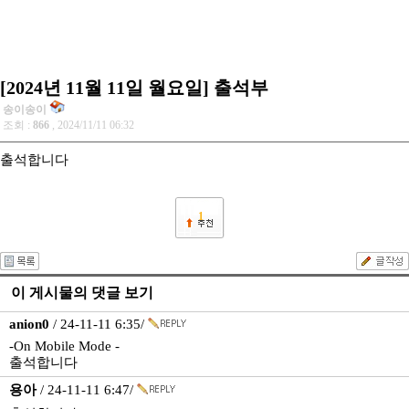
[2024년 11월 11일 월요일] 출석부
송이송이
조회 :
866
, 2024/11/11 06:32
출석합니다
1
이 게시물의 댓글 보기
anion0
/ 24-11-11 6:35/
-On Mobile Mode -
출석합니다
용아
/ 24-11-11 6:47/