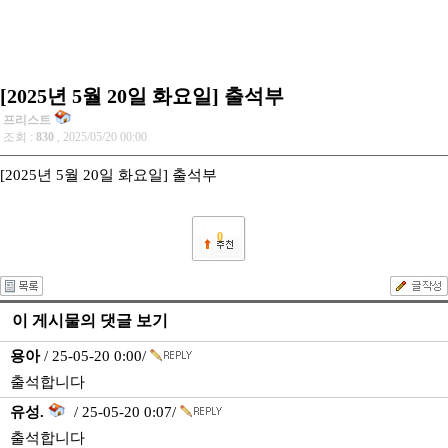
[2025년 5월 20일 화요일] 출석부
프리스트
조회 :
830
, 2025/05/20 00:00
[2025년 5월 20일 화요일] 출석부
0
이 게시물의 댓글 보기
용아
/ 25-05-20 0:00/
출석합니다
유성.
/ 25-05-20 0:07/
출석합니다