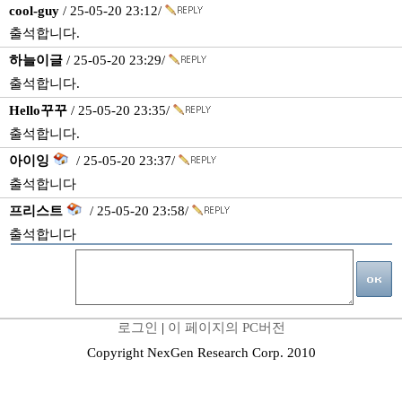
cool-guy
/ 25-05-20 23:12/
출석합니다.
하늘이글
/ 25-05-20 23:29/
출석합니다.
Hello꾸꾸
/ 25-05-20 23:35/
출석합니다.
아이잉
/ 25-05-20 23:37/
출석합니다
프리스트
/ 25-05-20 23:58/
출석합니다
로그인
|
이 페이지의 PC버전
Copyright NexGen Research Corp. 2010