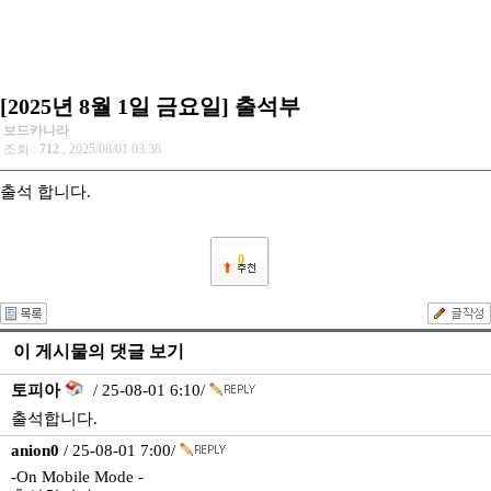
[2025년 8월 1일 금요일] 출석부
보드카나라
조회 :
712
, 2025/08/01 03:38
출석 합니다.
0
이 게시물의 댓글 보기
토피아
/ 25-08-01 6:10/
출석합니다.
anion0
/ 25-08-01 7:00/
-On Mobile Mode -