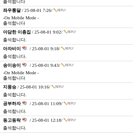
출석합니다
좌우통달
/ 25-08-01 7:26/
-On Mobile Mode -
출석합니다
아담한 이층집
/ 25-08-01 9:02/
출석합니다.
아자비이
/ 25-08-01 9:18/
출석합니다.
송이송이
/ 25-08-01 9:43/
-On Mobile Mode -
출석합니다
지풍승
/ 25-08-01 10:16/
출석합니다.
공부하자
/ 25-08-01 11:09/
출석합니다.
동고동락
/ 25-08-01 12:18/
출석합니다.