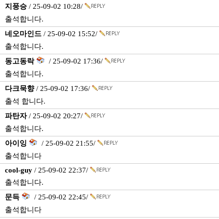
지풍승
/ 25-09-02 10:28/
출석합니다.
네오마인드
/ 25-09-02 15:52/
출석합니다.
동고동락
/ 25-09-02 17:36/
출석합니다.
다크묵향
/ 25-09-02 17:36/
출석 합니다.
파탄자
/ 25-09-02 20:27/
출석합니다.
아이잉
/ 25-09-02 21:55/
출석합니다
cool-guy
/ 25-09-02 22:37/
출석합니다.
문득
/ 25-09-02 22:45/
출석합니다