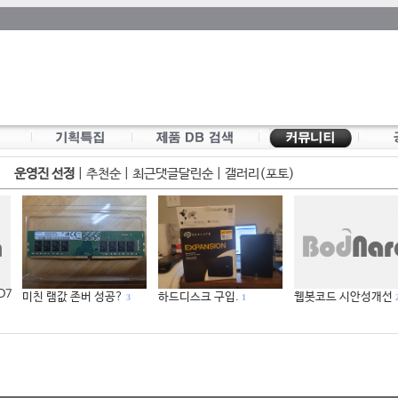
운영진 선정
|
추천순
|
최근댓글달린순
|
갤러리(포토)
 D7
미친 램값 존버 성공?
하드디스크 구입.
웹봇코드 시안성개선
3
1
2