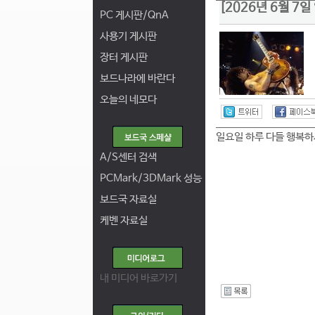
[2026년 6월 7
PC 게시판/QnA
사용기 게시판
장터 게시판
보드나라에 바란다
오늘의 네모다
일요일 하루 다들 행복하시길..
A/S센터 검색
PCMark/3DMark 성능
보드국 자료실
케벤 자료실
내 미디어 바로가기
I