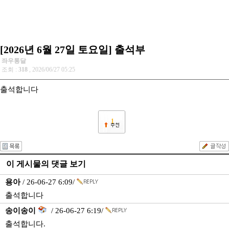
[2026년 6월 27일 토요일] 출석부
좌우통달
조회 :
318
, 2026/06/27 05:25
출석합니다
1
이 게시물의 댓글 보기
용아
/ 26-06-27 6:09/
출석합니다
송이송이
/ 26-06-27 6:19/
출석합니다.