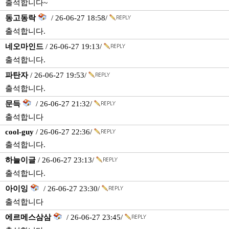
출석합니다~
동고동락
/ 26-06-27 18:58/
출석합니다.
네오마인드
/ 26-06-27 19:13/
출석합니다.
파탄자
/ 26-06-27 19:53/
출석합니다.
문득
/ 26-06-27 21:32/
출석합니다
cool-guy
/ 26-06-27 22:36/
출석합니다.
하늘이글
/ 26-06-27 23:13/
출석합니다.
아이잉
/ 26-06-27 23:30/
출석합니다
에르메스삼삼
/ 26-06-27 23:45/