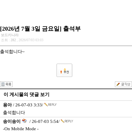
[2026년 7월 3일 금요일] 출석부
보드카나라
조회 :
282
, 2026/07/03 03:03
출석합니다~
0
이 게시물의 댓글 보기
용아
/ 26-07-03 3:33/
출석합니다
송이송이
/ 26-07-03 5:54/
-On Mobile Mode -