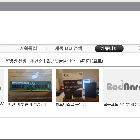
운영진 선정
|
추천순
|
최근댓글달린순
|
갤러리(포토)
 D7
미친 램값 존버 성공?
하드디스크 구입.
웹봇코드 시안성개선
3
1
2