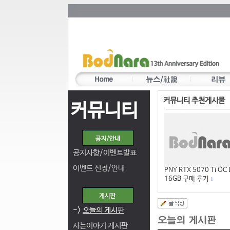
커뮤니티 추천게시물
커뮤니티
공지사항/이벤트발표
이벤트 신청/안내
PNY RTX 5070 Ti OC
16GB 구매 후기
1
->
오늘의 게시판
사는이야기 게시판