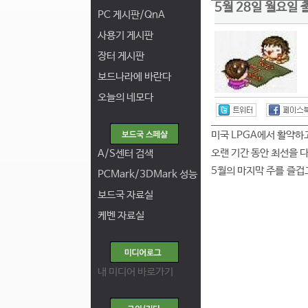
5월 28일 월요일 
PC 게시판/QnA
사용기 게시판
장터 게시판
보드나라에 바란다
오늘의 네모다
미국 LPGA에서 활약하
오랜 기간 동안 최선을 다
A/S센터 검색
5월의 마지막 주를 즐겁
PCMark/3DMark 성능
보드국 자료실
케벤 자료실
내 미디어 바로가기