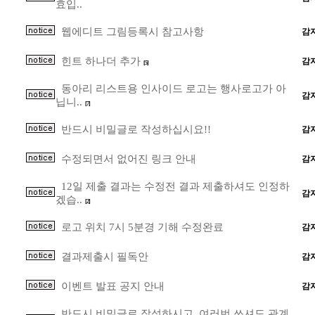
효입..
웹에디트 그림등록시 참고사항
감
힌트 하나더 추가
감
[5]
동아리 리스트용 인사이드 로고는 행사로고가 아
감
닙니..
[7]
반드시 비밀글로 작성하십시요!!
감
수정되면서 없어진 링크 안내
감
12일 제출 결과는 수정전 결과 제출하셔도 인정하
감
겠습..
[2]
로고 위치 7시 5분경 기해 수정완료
감
결과제출시 필독안
감
이벤트 발표 공지 안내
감
반드시 비밀글로 작성하시고, 여러번 쓰셔도 관계