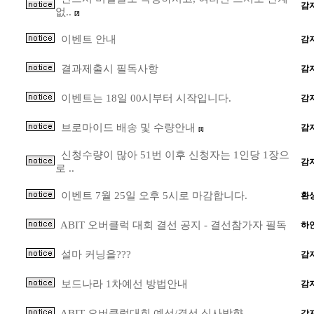
감
없..
[2]
이벤트 안내
감
결과제출시 필독사항
감
이벤트는 18일 00시부터 시작입니다.
감
브로마이드 배송 및 수량안내
감
[1]
신청수량이 많아 51번 이후 신청자는 1인당 1장으
감
로 ..
이벤트 7월 25일 오후 5시로 마감합니다.
환
ABIT 오버클럭 대회 결선 공지 - 결선참가자 필독
하
설마 커닝을???
감
보드나라 1차예선 방법안내
감
ABIT 오버클럭대회 예선/결선 심사방향
감