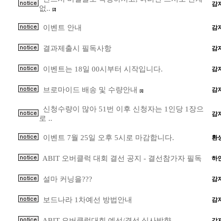
감
없..
[2]
이벤트 안내
감
결과제출시 필독사항
감
이벤트는 18일 00시부터 시작입니다.
감
브로마이드 배송 및 수량안내
감
[1]
신청수량이 많아 51번 이후 신청자는 1인당 1장으
감
로 ..
이벤트 7월 25일 오후 5시로 마감합니다.
환
ABIT 오버클럭 대회 결선 공지 - 결선참가자 필독
하
설마 커닝을???
감
보드나라 1차예선 방법안내
감
ABIT 오버클럭대회 예선/결선 심사방향
감