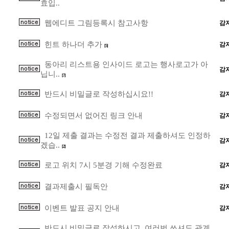
효입..
웹에디트 그림등록시 참고사항
감
힌트 하나더 추가
감
[5]
동아리 리스트용 인사이드 로고는 행사로고가 아
감
닙니..
[7]
반드시 비밀글로 작성하십시요!!
감
수정되면서 없어진 링크 안내
감
12일 제출 결과는 수정전 결과 제출하셔도 인정하
감
겠습..
[2]
로고 위치 7시 5분경 기해 수정완료
감
결과제출시 필독안
감
이벤트 발표 공지 안내
감
반드시 비밀글로 작성하시고, 여러번 쓰셔도 관계