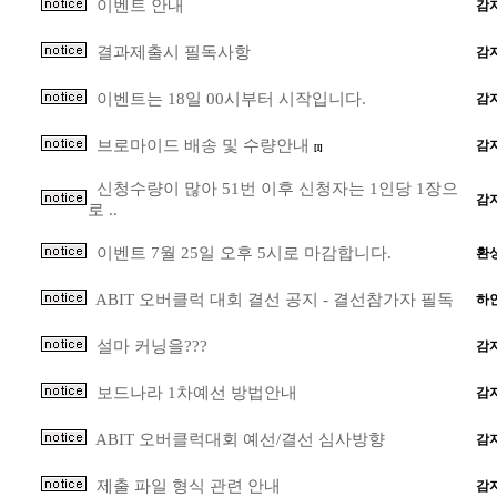
이벤트 안내
감
결과제출시 필독사항
감
이벤트는 18일 00시부터 시작입니다.
감
브로마이드 배송 및 수량안내
감
[1]
신청수량이 많아 51번 이후 신청자는 1인당 1장으
감
로 ..
이벤트 7월 25일 오후 5시로 마감합니다.
환
ABIT 오버클럭 대회 결선 공지 - 결선참가자 필독
하
설마 커닝을???
감
보드나라 1차예선 방법안내
감
ABIT 오버클럭대회 예선/결선 심사방향
감
제출 파일 형식 관련 안내
감