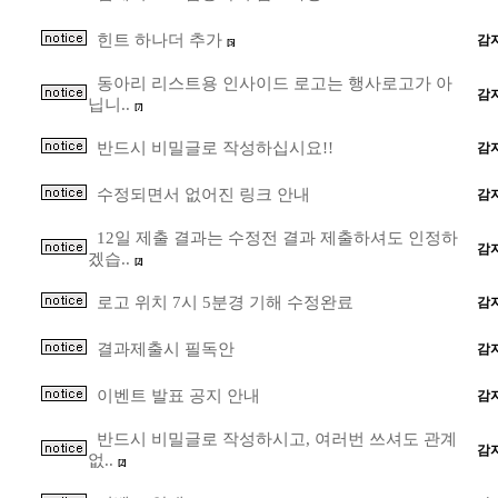
힌트 하나더 추가
감
[5]
동아리 리스트용 인사이드 로고는 행사로고가 아
감
닙니..
[7]
반드시 비밀글로 작성하십시요!!
감
수정되면서 없어진 링크 안내
감
12일 제출 결과는 수정전 결과 제출하셔도 인정하
감
겠습..
[2]
로고 위치 7시 5분경 기해 수정완료
감
결과제출시 필독안
감
이벤트 발표 공지 안내
감
반드시 비밀글로 작성하시고, 여러번 쓰셔도 관계
감
없..
[2]