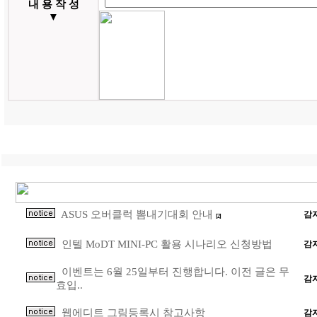
내 용 작 성
▼
ASUS 오버클럭 뽐내기대회 안내
감
[2]
인텔 MoDT MINI-PC 활용 시나리오 신청방법
감
이벤트는 6월 25일부터 진행합니다. 이전 글은 무
감
효입..
웹에디트 그림등록시 참고사항
감