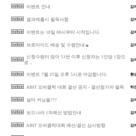
이벤트 안내
감
결과제출시 필독사항
감
이벤트는 18일 00시부터 시작입니다.
감
브로마이드 배송 및 수량안내
감
[1]
신청수량이 많아 51번 이후 신청자는 1인당 1장으
감
로 ..
이벤트 7월 25일 오후 5시로 마감합니다.
환
ABIT 오버클럭 대회 결선 공지 - 결선참가자 필독
하
설마 커닝을???
감
보드나라 1차예선 방법안내
감
ABIT 오버클럭대회 예선/결선 심사방향
감