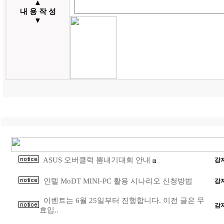
▲
내 용 작 성
▼
ASUS 오버클럭 뽐내기대회 안내
감
[2]
인텔 MoDT MINI-PC 활용 시나리오 신청방법
감
이벤트는 6월 25일부터 진행합니다. 이전 글은 무
감
효입..