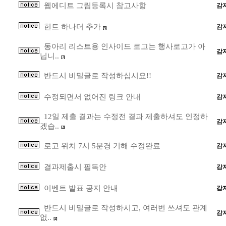
웹에디트 그림등록시 참고사항
감
힌트 하나더 추가
감
[5]
동아리 리스트용 인사이드 로고는 행사로고가 아
감
닙니..
[7]
반드시 비밀글로 작성하십시요!!
감
수정되면서 없어진 링크 안내
감
12일 제출 결과는 수정전 결과 제출하셔도 인정하
감
겠습..
[2]
로고 위치 7시 5분경 기해 수정완료
감
결과제출시 필독안
감
이벤트 발표 공지 안내
감
반드시 비밀글로 작성하시고, 여러번 쓰셔도 관계
감
없..
[2]