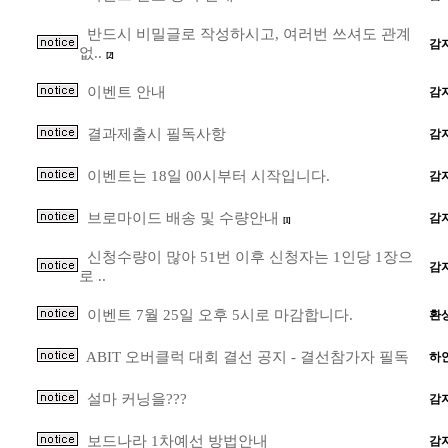
반드시 비밀글로 작성하시고, 여러번 쓰셔도 관계
감
없..
[2]
이벤트 안내
감
결과제출시 필독사항
감
이벤트는 18일 00시부터 시작입니다.
감
브로마이드 배송 및 수량안내
감
[1]
신청수량이 많아 51번 이후 신청자는 1인당 1장으
감
로 ..
이벤트 7월 25일 오후 5시로 마감합니다.
환
ABIT 오버클럭 대회 결선 공지 - 결선참가자 필독
하
설마 커닝을???
감
보드나라 1차예선 방법안내
감