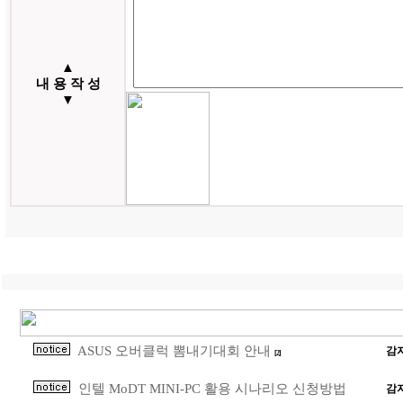
▲
내 용 작 성
▼
ASUS 오버클럭 뽐내기대회 안내
감
[2]
인텔 MoDT MINI-PC 활용 시나리오 신청방법
감