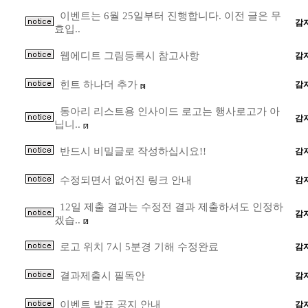
이벤트는 6월 25일부터 진행합니다. 이전 글은 무
감
효입..
웹에디트 그림등록시 참고사항
감
힌트 하나더 추가
감
[5]
동아리 리스트용 인사이드 로고는 행사로고가 아
감
닙니..
[7]
반드시 비밀글로 작성하십시요!!
감
수정되면서 없어진 링크 안내
감
12일 제출 결과는 수정전 결과 제출하셔도 인정하
감
겠습..
[2]
로고 위치 7시 5분경 기해 수정완료
감
결과제출시 필독안
감
이벤트 발표 공지 안내
감