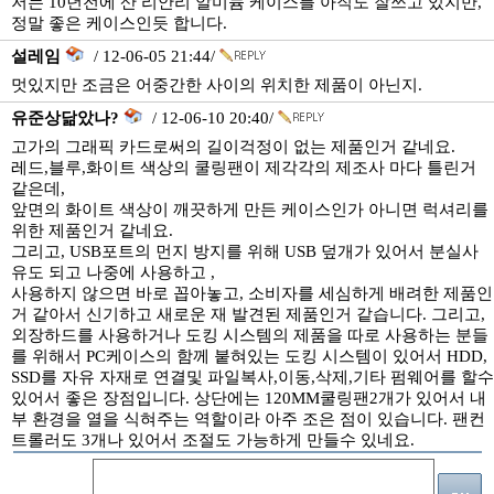
저는 10년전에 산 리안리 알미늄 케이스를 아직도 잘쓰고 있지만,
정말 좋은 케이스인듯 합니다.
설레임
/ 12-06-05 21:44/
멋있지만 조금은 어중간한 사이의 위치한 제품이 아닌지.
유준상닮았나?
/ 12-06-10 20:40/
고가의 그래픽 카드로써의 길이걱정이 없는 제품인거 같네요.
레드,블루,화이트 색상의 쿨링팬이 제각각의 제조사 마다 틀린거
같은데,
앞면의 화이트 색상이 깨끗하게 만든 케이스인가 아니면 럭셔리를
위한 제품인거 같네요.
그리고, USB포트의 먼지 방지를 위해 USB 덮개가 있어서 분실사
유도 되고 나중에 사용하고 ,
사용하지 않으면 바로 꼽아놓고, 소비자를 세심하게 배려한 제품인
거 같아서 신기하고 새로운 재 발견된 제품인거 같습니다. 그리고,
외장하드를 사용하거나 도킹 시스템의 제품을 따로 사용하는 분들
를 위해서 PC케이스의 함께 붙혀있는 도킹 시스템이 있어서 HDD,
SSD를 자유 자재로 연결및 파일복사,이동,삭제,기타 펌웨어를 할수
있어서 좋은 장점입니다. 상단에는 120MM쿨링팬2개가 있어서 내
부 환경을 열을 식혀주는 역할이라 아주 조은 점이 있습니다. 팬컨
트롤러도 3개나 있어서 조절도 가능하게 만들수 있네요.