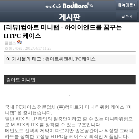
[리뷰]컴아트 미니탭 - 하이이엔드를 꿈꾸는
HTPC 케이스
플럼즈
조회 :
4595
, 2012/04/17 11:25
이 게시물의 태그 :
컴아트씨앤씨
,
PC케이스
컴아트 미니탭
국내 PC케이스 전문업체 (주)컴아트가
미니 타워형
케이스 "미
니탭" 을 출시했습니다.
일반 ATX 와 LP 타입의 절충안이라고 할 수 있는 미니타워형으
로 M-ATX와 ITX 를 장착할 수 있는 구조입니다.
메인보드 선택의 제약이 따르지만 좁은공간이나 외장형 그래픽
카드를
장착한 고성능
HTPC용 케이스로
최적인 제품입니다.