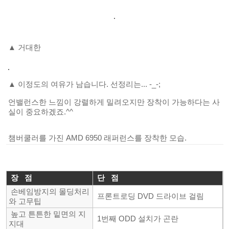
▲ 거대한
▲ 이정도의 여유가 남습니다. 선정리는... -_-;
언밸런스한 느낌이 강렬하게 밀려오지만 장착이 가능하다는 사
실이 중요하겠
죠.^^
챔버쿨러를 가진
AMD 6950 래퍼런스를 장착한 모습.
장
점
단
점
손베임방지의
몰딩처리
프론트로딩
DVD 드라이브 걸림
와 고무팁
높고
튼튼한 밑면의 지
1번째 ODD 설치가 곤란
지대