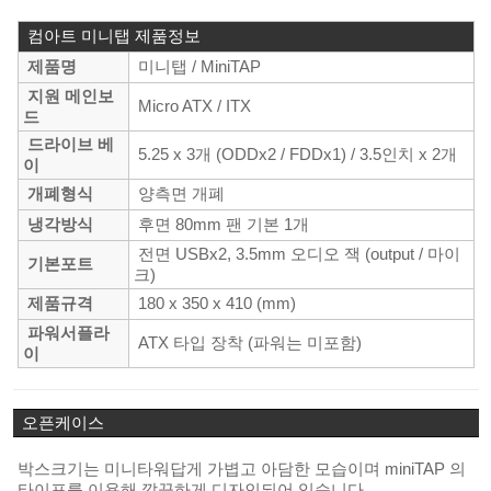
컴아트 미니탭 제품정보
제품명
미니탭 / Mini
TAP
지원 메인보
Micro ATX / ITX
드
드라이브 베
5.25 x
3
개 (ODDx2 / FDDx1)
/ 3.5인치 x 2개
이
개폐형식
양측면 개폐
냉각방식
후면 80mm 팬 기본 1개
전면 USBx2, 3.5mm 오디오
잭
(output / 마이
기본포트
크)
제품규격
180 x 350 x 410 (mm)
파워서플라
ATX 타입 장착 (파워는 미포함)
이
오픈케이스
박스크기는 미니타워답게 가볍고 아담한 모습이며 miniTAP 의
타이포를 이용해 깔끔하게 디자인되어 있습니다.