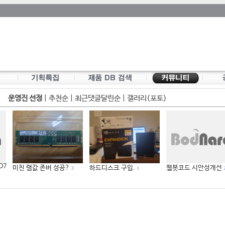
운영진 선정
|
추천순
|
최근댓글달린순
|
갤러리(포토)
 D7
미친 램값 존버 성공?
하드디스크 구입.
웹봇코드 시안성개선
3
1
2