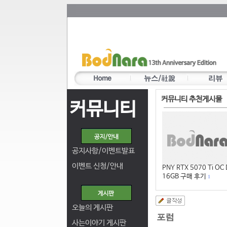
커뮤니티 추천게시물
커뮤니티
공지사항/이벤트발표
이벤트 신청/안내
PNY RTX 5070 Ti OC
16GB 구매 후기
1
오늘의 게시판
사는이야기 게시판