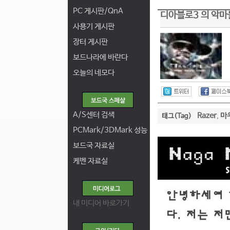
PC 게시판/QnA
디아블로3 의 악마
사용기 게시판
장터 게시판
보드나라에 바란다
오늘의 네모다
A/S센터 검색
Razer
마
태그(Tag)
,
PCMark/3DMark 성능
보드국 자료실
케벤 자료실
내 미디어 바로가기