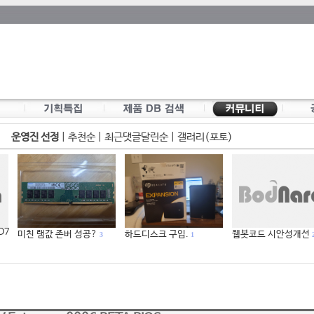
운영진 선정
|
추천순
|
최근댓글달린순
|
갤러리(포토)
 D7
미친 램값 존버 성공?
하드디스크 구입.
웹봇코드 시안성개선
3
1
2