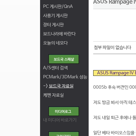
ASUS Rampage I
PC 게시판/QnA
사용기 게시판
장터 게시판
보드나라에 바란다
오늘의 네모다
첨부 파일이 없습니다
A/S센터 검색
ASUS Rampage IV 
PCMark/3DMark 성능
->
보드국 자료실
0005b 후속 버젼인 00
케벤 자료실
저도 방금 봐서 아직 테스
저도 내일 퇴근 후에나 
내 미디어 바로가기
일단 베타 바이오스임을 