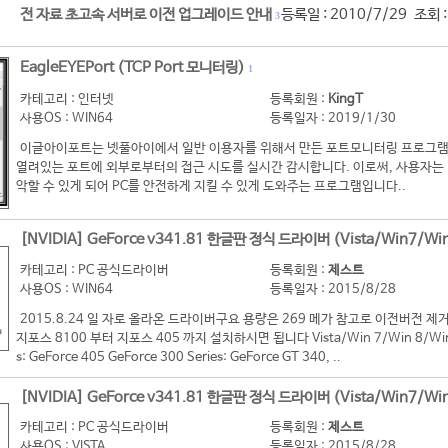
전 자료 초고속 서버로 이전 업그레이드 안내
등록일 : 2010/7/29 조회 
3
EagleEYEPort (TCP Port 모니터링)
1
카테고리 : 인터넷
등록회원 :
KingT
사용OS : WIN64
등록일자 : 2019/1/30
이글아이포트는 넷풀아이에서 일반 이용자를 위해서 만든 포트모니터링 프로그램
열려있는 포트에 외부로부터의 접근 시도를 실시간 감시합니다. 이로써, 사용자는 
악할 수 있게 되어 PC를 안전하게 지킬 수 있게 도와주는 프로그램입니다..
[NVIDIA] GeForce v341.81 한글판 정식 드라이버 (Vista/Win7/Win
카테고리 : PC 공식드라이버
등록회원 :
제스트
사용OS : WIN64
등록일자 : 2015/8/28
2015.8.24 일 자로 올라온 드라이버구요 용량은 269 메가 참고로 이전버전
지포스 8100 부터 지포스 405 까지 설치하시면 됩니다 Vista/Win 7/Win 8/Win 8
s: GeForce 405 GeForce 300 Series: GeForce GT 340, ..
[NVIDIA] GeForce v341.81 한글판 정식 드라이버 (Vista/Win7/Win
카테고리 : PC 공식드라이버
등록회원 :
제스트
사용OS : VISTA
등록일자 : 2015/8/28