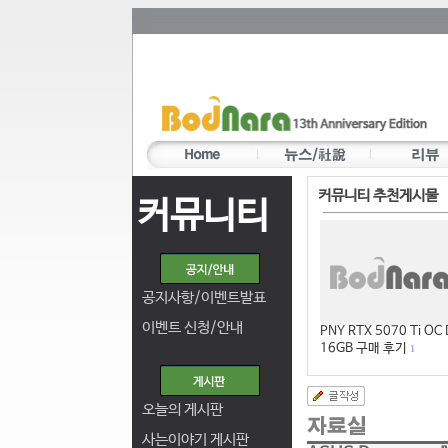
커뮤니티 추천게시물
커뮤니티
공지사항/이벤트발표
이벤트 신청/안내
PNY RTX 5070 Ti OC
16GB 구매 후기
1
오늘의 게시판
사는이야기 게시판