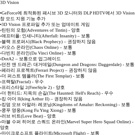
3D Vision
•GeForce에 최적화된 패시브 3D 모니터와 DLP HDTV에서 3D Vision
창 모드 지원 기능 추가
•3D Vision 프로파일 추가 또는 업데이트 게임
◦틴틴의 모험(Adventures of Tintin) - 양호
◦애프터폴: 인새니티(Afterfall: Insanity) – 보통
◦블랙 프로퍼시(Black Prophecy) – 권장하지 않음
◦카오스 온라인(Chaos Online) – 보통
◦다빈치 온라인(Da Vinci Online) - 보통
◦DotA2 – 보통으로 업그레이드
◦던전 앤 드래곤: 대거데일(Dungeon and Dragons: Daggerdale) - 보통
◦페라리 프로젝트(Ferrari Project) – 권장하지 않음
◦더 퍼스트 템플러(The First Templar) - 보통
◦프랙탈(Fractal) - 우수
◦프리스타일 2(FreeStyle 2) - 양호
◦더 헌티드: 지옥의 손길(The Haunted: Hell's Reach) - 우수
◦킹 아더 II(king Arthur II) – 권장하지 않음
◦킹덤 오브 아말러: 레코닝(Kingdoms of Amalur: Reckoning) - 보통
◦쿵푸 영웅(Kong Fu Ying Xiong) - 보통
◦러브 비트(Love Beat) - 양호
◦마블 수퍼 히어로 스쿼드 온라인(Marvel Super Hero Squad Online) -
양호
◦마이크로소프트 플라이트(Microsoft Flight) – 보통