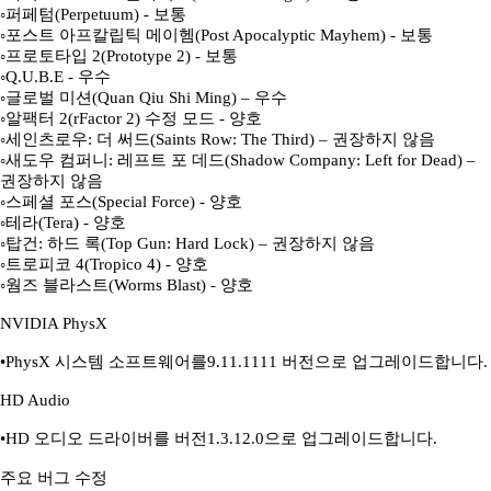
◦퍼페텀(Perpetuum) - 보통
◦포스트 아프칼립틱 메이헴(Post Apocalyptic Mayhem) - 보통
◦프로토타입 2(Prototype 2) - 보통
◦Q.U.B.E - 우수
◦글로벌 미션(Quan Qiu Shi Ming) – 우수
◦알팩터 2(rFactor 2) 수정 모드 - 양호
◦세인츠로우: 더 써드(Saints Row: The Third) – 권장하지 않음
◦새도우 컴퍼니: 레프트 포 데드(Shadow Company: Left for Dead) –
권장하지 않음
◦스페셜 포스(Special Force) - 양호
◦테라(Tera) - 양호
◦탑건: 하드 록(Top Gun: Hard Lock) – 권장하지 않음
◦트로피코 4(Tropico 4) - 양호
◦웜즈 블라스트(Worms Blast) - 양호
NVIDIA PhysX
•PhysX 시스템 소프트웨어를9.11.1111 버전으로 업그레이드합니다.
HD Audio
•HD 오디오 드라이버를 버전1.3.12.0으로 업그레이드합니다.
주요 버그 수정