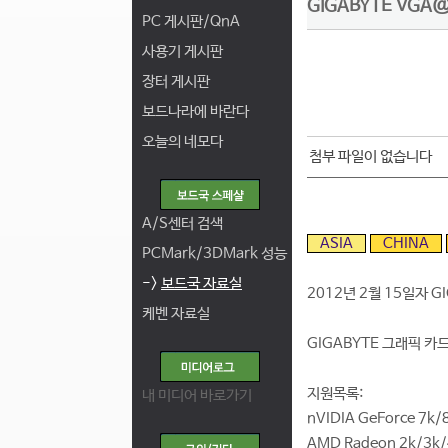
GIGABYTE VGA@
PC 게시판/QnA
사용기 게시판
장터 게시판
보드나라에 바란다
오늘의 네모다
첨부 파일이 없습니다
A/S센터 검색
ASIA
CHINA
PCMark/3DMark 성능
->
보드국 자료실
2012년 2월 15일자 G
케벤 자료실
GIGABYTE 그래픽 
지원목록:
내 미디어 바로가기
nVIDIA GeForce 7k
AMD Radeon 2k/3k