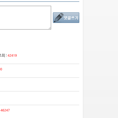
조회 :
42419
00
:
46247