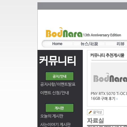
커뮤니티 추천게시물
커뮤니티
공지사항/이벤트발표
이벤트 신청/안내
PNY RTX 5070 Ti OC
16GB 구매 후기
1
오늘의 게시판
사는이야기 게시판