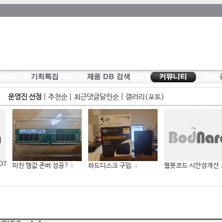
운영진 선정
|
추천순
|
최근댓글달린순
|
갤러리(포토)
 D7
미친 램값 존버 성공?
하드디스크 구입.
웹봇코드 시안성개선
3
1
2