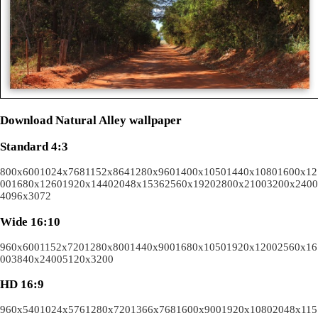
Download Natural Alley wallpaper
Standard 4:3
800x600
1024x768
1152x864
1280x960
1400x1050
1440x1080
1600x12
00
1680x1260
1920x1440
2048x1536
2560x1920
2800x2100
3200x2400
4096x3072
Wide 16:10
960x600
1152x720
1280x800
1440x900
1680x1050
1920x1200
2560x16
00
3840x2400
5120x3200
HD 16:9
960x540
1024x576
1280x720
1366x768
1600x900
1920x1080
2048x115