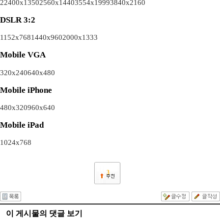
2
2400x1350
2560x1440
3554x1999
3840x2160
DSLR 3:2
1152x768
1440x960
2000x1333
Mobile VGA
320x240
640x480
Mobile iPhone
480x320
960x640
Mobile iPad
1024x768
3
이 게시물의 댓글 보기