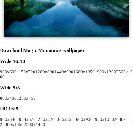
Download Magic Mountains wallpaper
Wide 16:10
960x600
1152x720
1280x800
1440x900
1680x1050
1920x1200
2560x16
00
Wide 5:3
800x480
1280x768
HD 16:9
960x540
1024x576
1280x720
1366x768
1600x900
1920x1080
2048x115
2
2400x1350
2560x1440