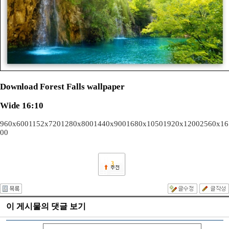
Download Forest Falls wallpaper
Wide 16:10
960x600
1152x720
1280x800
1440x900
1680x1050
1920x1200
2560x16
00
3
이 게시물의 댓글 보기