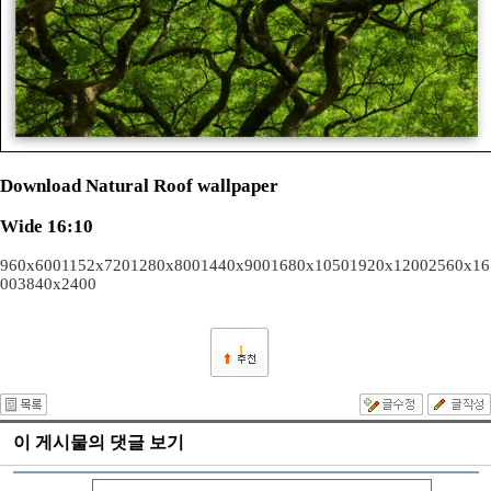
Download Natural Roof wallpaper
Wide 16:10
960x600
1152x720
1280x800
1440x900
1680x1050
1920x1200
2560x16
00
3840x2400
1
이 게시물의 댓글 보기