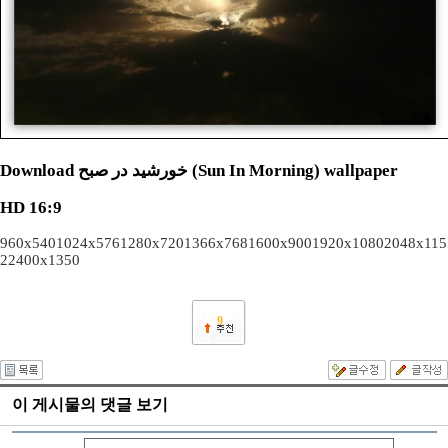
Download خورشید در صبح (Sun In Morning) wallpaper
HD 16:9
960x540
1024x576
1280x720
1366x768
1600x900
1920x1080
2048x115
2
2400x1350
9
이 게시물의 댓글 보기