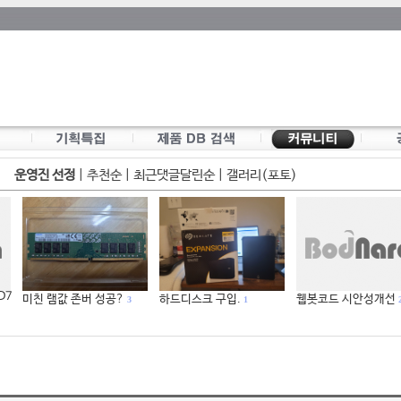
운영진 선정
|
추천순
|
최근댓글달린순
|
갤러리(포토)
 D7
미친 램값 존버 성공?
하드디스크 구입.
웹봇코드 시안성개선
3
1
2