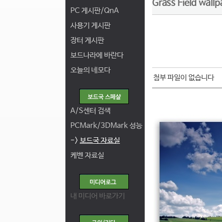
Grass Field wall
PC 게시판/QnA
사용기 게시판
장터 게시판
보드나라에 바란다
오늘의 네모다
첨부 파일이 없습니다
A/S센터 검색
PCMark/3DMark 성능
->
보드국 자료실
케벤 자료실
내 미디어 바로가기