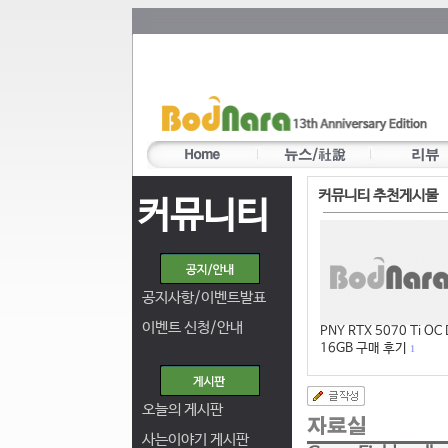
커뮤니티 추천게시물
커뮤니티
공지사항/이벤트발표
이벤트 신청/안내
PNY RTX 5070 Ti OC
16GB 구매 후기
1
오늘의 게시판
사는이야기 게시판