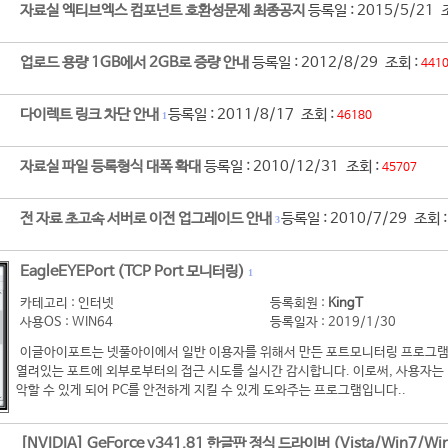
자료실 엑티브엑스 컴포넌트 호환성문제 최종공지
등록일 : 2015/5/21 
업로드 용량 1GB에서 2GB로 증량 안내
등록일 : 2012/8/29 조회 :
441
다이렉트 링크 차단 안내
등록일 : 2011/8/17 조회 :
46180
1
자료실 파일 등록형식 대폭 확대
등록일 : 2010/12/31 조회 :
45707
전 자료 초고속 서버로 이전 업그레이드 안내
등록일 : 2010/7/29 조회 
3
EagleEYEPort (TCP Port 모니터링)
1
카테고리 : 인터넷
등록회원 :
KingT
사용OS : WIN64
등록일자 : 2019/1/30
이글아이포트는 넷풀아이에서 일반 이용자를 위해서 만든 포트모니터링 프로그램
열려있는 포트에 외부로부터의 접근 시도를 실시간 감시합니다. 이로써, 사용자는 
악할 수 있게 되어 PC를 안전하게 지킬 수 있게 도와주는 프로그램입니다..
[NVIDIA] GeForce v341.81 한글판 정식 드라이버 (Vista/Win7/Win