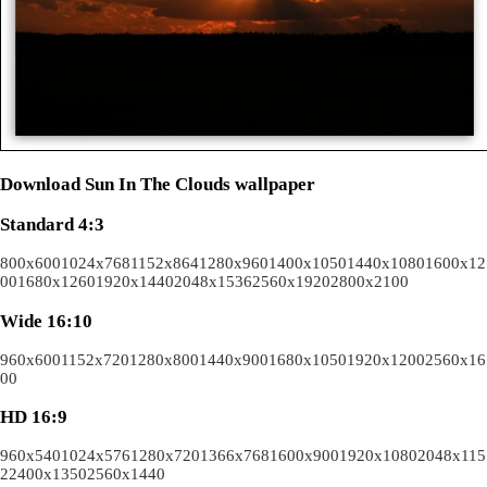
Download Sun In The Clouds wallpaper
Standard 4:3
800x600
1024x768
1152x864
1280x960
1400x1050
1440x1080
1600x12
00
1680x1260
1920x1440
2048x1536
2560x1920
2800x2100
Wide 16:10
960x600
1152x720
1280x800
1440x900
1680x1050
1920x1200
2560x16
00
HD 16:9
960x540
1024x576
1280x720
1366x768
1600x900
1920x1080
2048x115
2
2400x1350
2560x1440