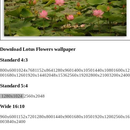
Download Lotus Flowers wallpaper
Standard 4:3
800x600
1024x768
1152x864
1280x960
1400x1050
1440x1080
1600x12
00
1680x1260
1920x1440
2048x1536
2560x1920
2800x2100
3200x2400
Standard 5:4
1280x1024
2560x2048
Wide 16:10
960x600
1152x720
1280x800
1440x900
1680x1050
1920x1200
2560x16
00
3840x2400