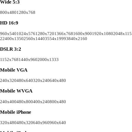
Wide 5:3
800x480
1280x768
HD 16:9
960x540
1024x576
1280x720
1366x768
1600x900
1920x1080
2048x115
2
2400x1350
2560x1440
3554x1999
3840x2160
DSLR 3:2
1152x768
1440x960
2000x1333
Mobile VGA
240x320
480x640
320x240
640x480
Mobile WVGA
240x400
480x800
400x240
800x480
Mobile iPhone
320x480
480x320
640x960
960x640