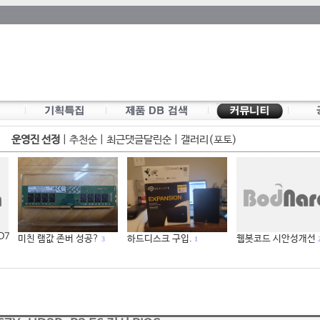
운영진 선정
|
추천순
|
최근댓글달린순
|
갤러리(포토)
 D7
미친 램값 존버 성공?
하드디스크 구입.
웹봇코드 시안성개선
3
1
2