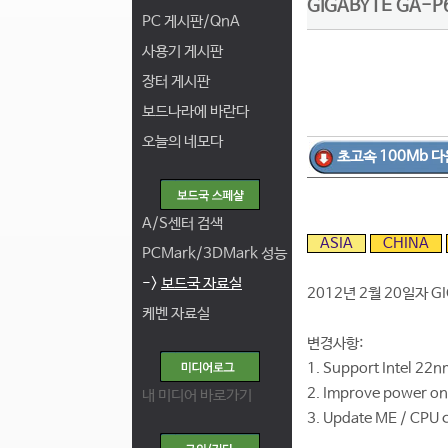
GIGABYTE GA-P
PC 게시판/QnA
사용기 게시판
장터 게시판
보드나라에 바란다
오늘의 네모다
초고속 100Mb 다
A/S센터 검색
ASIA
CHINA
PCMark/3DMark 성능
->
보드국 자료실
2012년 2월 20일자 G
케벤 자료실
변경사항:
1. Support Intel 22
2. Improve power on
내 미디어 바로가기
3. Update ME / CPU 