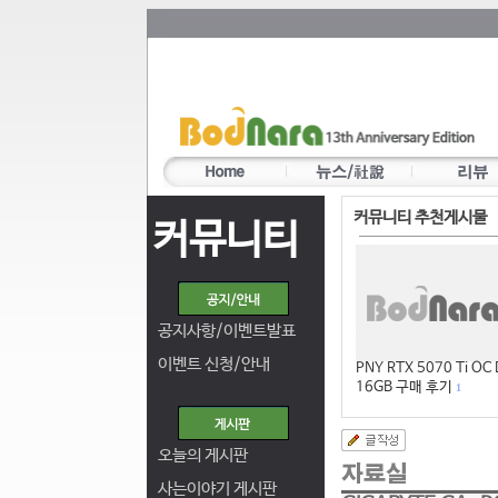
커뮤니티 추천게시물
커뮤니티
공지사항/이벤트발표
이벤트 신청/안내
PNY RTX 5070 Ti OC
16GB 구매 후기
1
오늘의 게시판
사는이야기 게시판