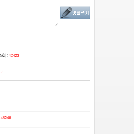
조회 :
42423
03
:
46248