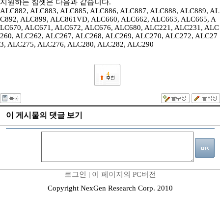
지원하는 칩셋은 다음과 같습니다.
ALC882, ALC883, ALC885, ALC886, ALC887, ALC888, ALC889, AL
C892, ALC899, ALC861VD, ALC660, ALC662, ALC663, ALC665, A
LC670, ALC671, ALC672, ALC676, ALC680, ALC221, ALC231, ALC
260, ALC262, ALC267, ALC268, ALC269, ALC270, ALC272, ALC27
3, ALC275, ALC276, ALC280, ALC282, ALC290
4
이 게시물의 댓글 보기
로그인
|
이 페이지의 PC버전
Copyright NexGen Research Corp. 2010