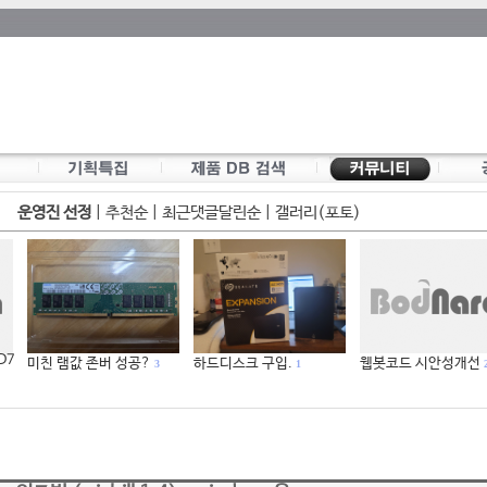
운영진 선정
|
추천순
|
최근댓글달린순
|
갤러리(포토)
 D7
미친 램값 존버 성공?
하드디스크 구입.
웹봇코드 시안성개선
3
1
2