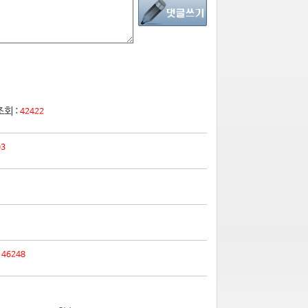
조회 :
42422
03
:
46248