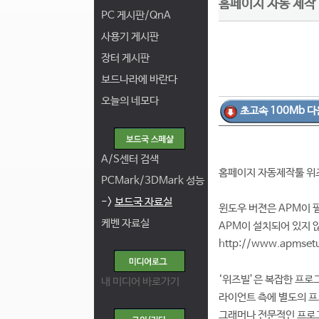
홈페이지 자동 제작 - 
PC 게시판/QnA
사용기 게시판
장터 게시판
보드나라에 바란다
오늘의 네모다
초고속 100Mb 다
A/S센터 검색
홈페이지 자동제작툴 위즈
PCMark/3DMark 성능
->
보드국 자료실
윈도우 버젼은 APM이 
케벤 자료실
APM이 설치되어 있지 
http://www.apms
‘위즈빌’은 복잡한 프로
내 미디어 바로가기
라이언트 측에 별도의 프
그래머나 전문적인 프로