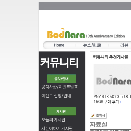
커뮤니티 추천게시물
커뮤니티
공지사항/이벤트발표
이벤트 신청/안내
PNY RTX 5070 Ti OC
16GB 구매 후기
1
오늘의 게시판
사는이야기 게시판