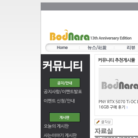
커뮤니티 추천게시물
커뮤니티
공지사항/이벤트발표
이벤트 신청/안내
PNY RTX 5070 Ti OC
16GB 구매 후기
1
오늘의 게시판
사는이야기 게시판