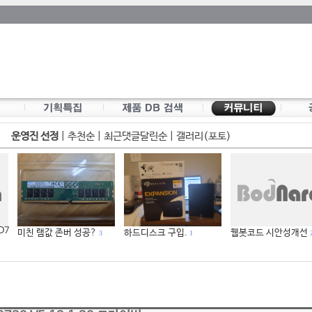
운영진 선정
|
추천순
|
최근댓글달린순
|
갤러리(포토)
 D7
미친 램값 존버 성공?
하드디스크 구입.
웹봇코드 시안성개선
3
1
2