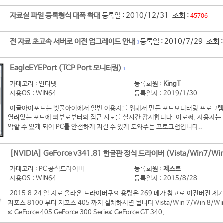
자료실 파일 등록형식 대폭 확대
등록일 : 2010/12/31 조회 :
45706
전 자료 초고속 서버로 이전 업그레이드 안내
등록일 : 2010/7/29 조회 
3
EagleEYEPort (TCP Port 모니터링)
1
카테고리 : 인터넷
등록회원 :
KingT
사용OS : WIN64
등록일자 : 2019/1/30
이글아이포트는 넷풀아이에서 일반 이용자를 위해서 만든 포트모니터링 프로그램
열려있는 포트에 외부로부터의 접근 시도를 실시간 감시합니다. 이로써, 사용자는 
악할 수 있게 되어 PC를 안전하게 지킬 수 있게 도와주는 프로그램입니다..
[NVIDIA] GeForce v341.81 한글판 정식 드라이버 (Vista/Win7/Win
카테고리 : PC 공식드라이버
등록회원 :
제스트
사용OS : WIN64
등록일자 : 2015/8/28
2015.8.24 일 자로 올라온 드라이버구요 용량은 269 메가 참고로 이전버전
지포스 8100 부터 지포스 405 까지 설치하시면 됩니다 Vista/Win 7/Win 8/Win 8
s: GeForce 405 GeForce 300 Series: GeForce GT 340, ..