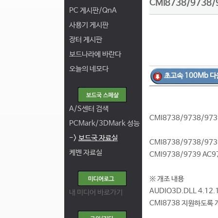
CMI8738/9738/
PC 게시판/QnA
사용기 게시판
장터 게시판
보드나라에 바란다
오늘의 네모다
초고속 100Mb 다
A/S센터 검색
CMI8738/9738/973
PCMark/3DMark 성능
->
보드국 자료실
CMI8738/9738/97
케벤 자료실
CMI9738/9739 A
※ 개조 내용
AUDIO3D.DLL 4.12
내 미디어 바로가기
CMI8738 지원하도록