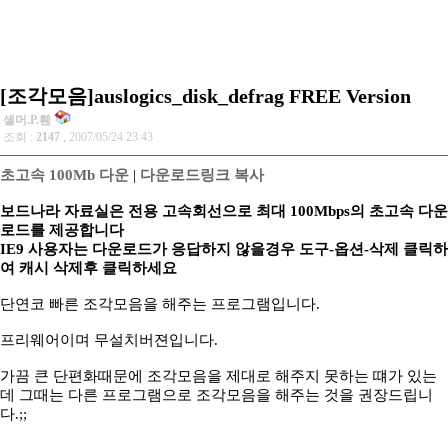
[조각모음]auslogics_disk_defrag FREE Version
셸머.P.휀
조회 :
2147
, 2007/05/24 23:43
초고속 100Mb 다운
|
다운로드링크 복사
보드나라 자료실은 전용 고속회선으로 최대 100Mbps의 초고속 다운
로드를 제공합니다
IE9 사용자는 다운로드가 응답하지 않을경우 도구-옵션-삭제 클릭하
여 캐시 삭제후 클릭하세요
단연코 빠른 조각모음을 해주는 프로그램입니다.
프리웨어이며 무설치버젼입니다.
가끔 큰 단편화때문에 조각모음을 제대로 해주지 못하는 떄가 있는
데 그때는 다른 프로그램으로 조각모음을 해주는 것을 권장드립니
다.;;