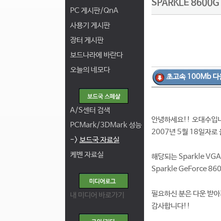
SPARKLE 8600GT
PC 게시판/QnA
사용기 게시판
장터 게시판
보드나라에 바란다
오늘의 네모다
초고속 100Mb 다
A/S센터 검색
안녕하세요!! 오대수입
PCMark/3DMark 성능
2007년 5월 18일자로 올
->
보드국 자료실
케벤 자료실
해당되는 Sparkle V
Sparkle GeForce 86
필요하신 분은 다운 받아
내 미디어 바로가기
감사합니다!!