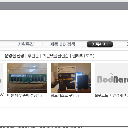
운영진 선정
|
추천순
|
최근댓글달린순
|
갤러리(포토)
 D7
미친 램값 존버 성공?
하드디스크 구입.
웹봇코드 시안성개선
3
1
2