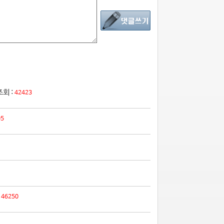
조회 :
42423
05
:
46250