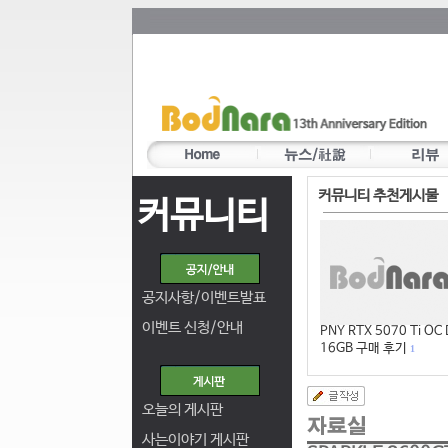
커뮤니티 추천게시물
커뮤니티
공지사항/이벤트발표
이벤트 신청/안내
PNY RTX 5070 Ti OC
16GB 구매 후기
1
오늘의 게시판
사는이야기 게시판