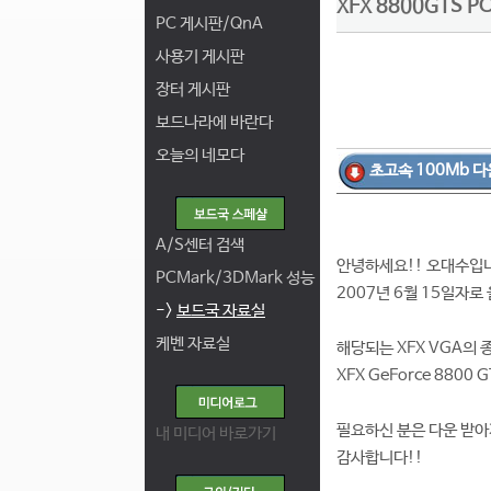
XFX 8800GTS PCI
PC 게시판/QnA
사용기 게시판
장터 게시판
보드나라에 바란다
오늘의 네모다
초고속 100Mb 다
A/S센터 검색
안녕하세요!! 오대수입
PCMark/3DMark 성능
2007년 6월 15일자로 올
->
보드국 자료실
케벤 자료실
해당되는 XFX VGA의 
XFX GeForce 8800 
필요하신 분은 다운 받아
내 미디어 바로가기
감사합니다!!