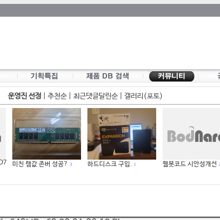
운영진 선정
|
추천순
|
최근댓글달린순
|
갤러리(포토)
 D7
미친 램값 존버 성공?
하드디스크 구입.
웹봇코드 시안성개선
3
1
2