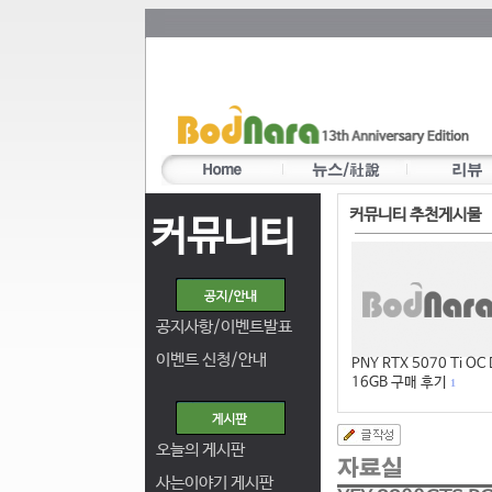
커뮤니티 추천게시물
커뮤니티
공지사항/이벤트발표
이벤트 신청/안내
PNY RTX 5070 Ti OC
16GB 구매 후기
1
오늘의 게시판
사는이야기 게시판