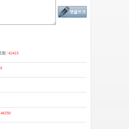
조회 :
42423
05
:
46250