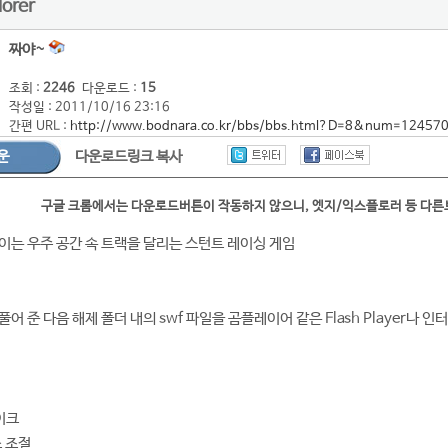
orer
짜야~
조회 :
2246
다운로드 :
15
작성일 : 2011/10/16 23:16
간편 URL :
http://www.bodnara.co.kr/bbs/bbs.html?D=8&num=12457
운
다운로드링크 복사
구글 크롬에서는 다운로드버튼이 작동하지 않으니, 엣지/익스플로러 등 다
이는 우주 공간 속 트랙을 달리는 스턴트 레이싱 게임
어 준 다음 해제 폴더 내의 swf 파일을 곰플레이어 같은 Flash Player나
이크
스 조절