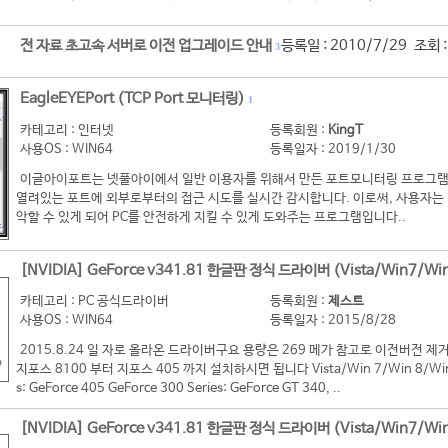
전 자료 초고속 서버로 이전 업그레이드 안내
등록일 : 2010/7/29 조회 
3
EagleEYEPort (TCP Port 모니터링)
1
카테고리 : 인터넷
등록회원 :
KingT
사용OS : WIN64
등록일자 : 2019/1/30
이글아이포트는 넷풀아이에서 일반 이용자를 위해서 만든 포트모니터링 프로그램
열려있는 포트에 외부로부터의 접근 시도를 실시간 감시합니다. 이로써, 사용자는 
악할 수 있게 되어 PC를 안전하게 지킬 수 있게 도와주는 프로그램입니다..
[NVIDIA] GeForce v341.81 한글판 정식 드라이버 (Vista/Win7/Win
카테고리 : PC 공식드라이버
등록회원 :
제스트
사용OS : WIN64
등록일자 : 2015/8/28
2015.8.24 일 자로 올라온 드라이버구요 용량은 269 메가 참고로 이전버전
지포스 8100 부터 지포스 405 까지 설치하시면 됩니다 Vista/Win 7/Win 8/Win 8
s: GeForce 405 GeForce 300 Series: GeForce GT 340, ..
[NVIDIA] GeForce v341.81 한글판 정식 드라이버 (Vista/Win7/Win