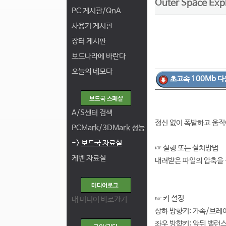
Outer Space Expl
PC 게시판/QnA
사용기 게시판
장터 게시판
보드나라에 바란다
오늘의 네모다
초고속 100Mb 다
A/S센터 검색
정신 없이 폭발하고 움직
PCMark/3DMark 성능
->
보드국 자료실
☞ 실행 또는 설치방법
케벤 자료실
내려받은 파일의 압축을 풀
☞ 키 설정
내 미디어 바로가기
상하 방향키: 가속/브레
좌우 방향키: 앞뒤 밸런