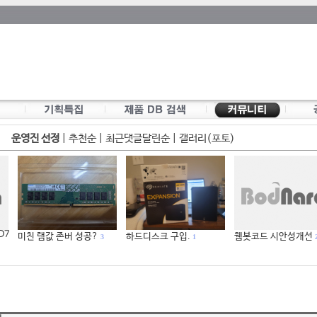
운영진 선정
|
추천순
|
최근댓글달린순
|
갤러리(포토)
 D7
미친 램값 존버 성공?
하드디스크 구입.
웹봇코드 시안성개선
3
1
2