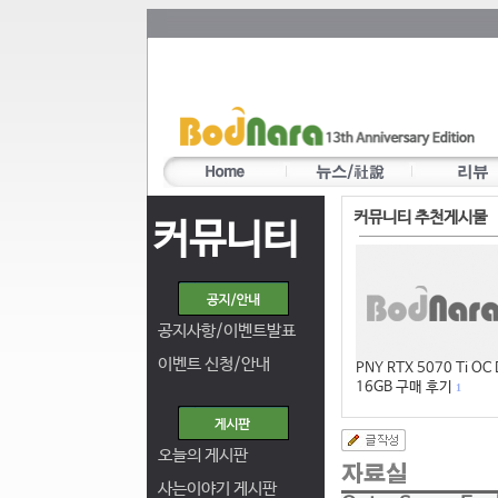
커뮤니티 추천게시물
커뮤니티
공지사항/이벤트발표
이벤트 신청/안내
PNY RTX 5070 Ti OC
16GB 구매 후기
1
오늘의 게시판
사는이야기 게시판