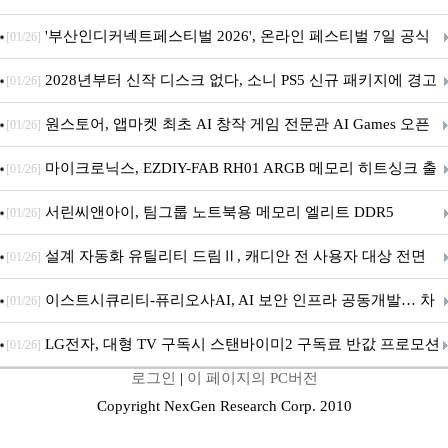
퍼 대기
'부산인디커넥트페스티벌 2026', 온라인 페스티벌 7일 공식
[01/26]
개막... 22일간 진행
2028년부터 신작 디스크 없다, 소니 PS5 신규 패키지에 경고
[01/26]
문 추가
원스토어, 앱마켓 최초 AI 창작 게임 전문관 AI Games 오픈
[01/26]
마이크로닉스, EZDIY-FAB RH01 ARGB 메모리 히트싱크 출
[01/26]
시
서린씨앤아이, 팀그룹 노트북용 메모리 엘리트 DDR5
[01/26]
5600MHz 16GB 출시
설계 자동화 유틸리티 드림Ⅱ, 캐디안 전 사용자 대상 전면
[01/26]
무상 배포
이스트시큐리티-퓨리오사AI, AI 보안 인프라 공동개발… 차
[01/26]
세대 AI 보안 플랫폼 구축
LG전자, 대형 TV 구독시 스탠바이미2 구독료 반값 프로모션
[01/26]
로그인
|
이 페이지의 PC버전
Copyright NexGen Research Corp. 2010