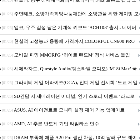
벤틀리, 광주 신세계백화점서 호남지역 최초 브랜드 팝업 오
[01/26]
픈
주연테크, 소방가족희망나눔재단에 소방관을 위한 게이밍 모
[01/26]
니터·스마트 펫 침대 기부
앱코, 우주 감성 담은 기계식 키보드 'ACH108' 출시.. 네이버
[01/26]
브랜드데이 기획전 진행
현실적 고성능과 용량에 가격까지,COLORFUL CN600 PRO
[01/26]
M.2 NVMe 디앤디컴 1TB
모바일 파밍 MMORPG ‘히어로 랜드M’ 정식 서비스 돌입
[01/26]
셰에라자드, Questyle Audio(퀘스타일 오디오) 'M18i Max' 국
[01/26]
내 정식 출시
그라비티 게임 어라이즈(GGA), 인디 게임 전시회 ‘도쿄 게임
[01/26]
던전 13’ 참가!
SD건담 지 제네레이션 이터널, 인기 스토리 이벤트 ‘라크로
[01/26]
아의 용사’ 재개최 및 풍성한 기념 이벤트 실시!
ASUS, AI 에이전트로 모니터 설정 제어 가능 업데이트
[01/26]
AMD, AI 추론 반도체 기업 타알라스 인수
[01/26]
DRAM 부족에 애플 A20 Pro 생산 차질, 10억 달러 규모 웨이
[01/26]