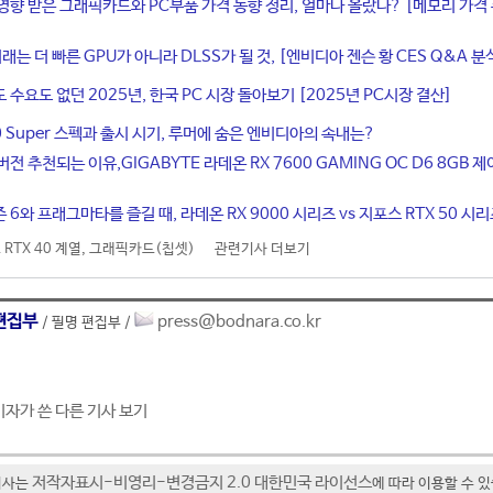
영향 받은 그래픽카드와 PC부품 가격 동향 정리, 얼마나 올랐나? [메모리 가격
래는 더 빠른 GPU가 아니라 DLSS가 될 것, [엔비디아 젠슨 황 CES Q&A 분
수요도 없던 2025년, 한국 PC 시장 돌아보기 [2025년 PC시장 결산]
0 Super 스펙과 출시 시기, 루머에 숨은 엔비디아의 속내는?
전 추천되는 이유,GIGABYTE 라데온 RX 7600 GAMING OC D6 8GB 제
6와 프래그마타를 즐길 때, 라데온 RX 9000 시리즈 vs 지포스 RTX 50 시
RTX 40 계열
,
그래픽카드(칩셋)
관련기사 더보기
편집부
press@bodnara.co.kr
/ 필명 편집부 /
기자가 쓴 다른 기사 보기
저작자표시-비영리-변경금지 2.0 대한민국 라이선스
기사는
에 따라 이용할 수 