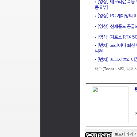
[영상] 메모리값 폭등 
등 8부]
[영상] PC 게이밍의 미
[영상] 신제품도 공급도 
[영상] 지포스 RTX 5
[벤치] 드라이버 최신 버
씨현
[벤치] 포르자 호라이즌 
태그(Tags) :
MSI
,
지포스 
보드나라의 