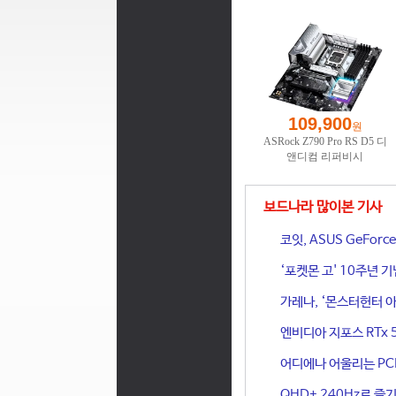
보드나라 많이본 기사
코잇, ASUS GeFor
‘포켓몬 고' 10주년 
가레나, ‘몬스터헌터 아
엔비디아 지포스 RTx 
어디에나 어울리는 PCIe 
QHD+ 240Hz로 즐기