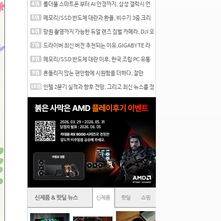
폴더블 스마트폰 부터 AI 안경까지, 삼성 갤럭시 언
팩 20
메모리/SSD 반도체 대란과 환율, 비수기 3중 크리
를 맞는
망원 촬영까지 가능한 듀얼 렌즈 짐벌 카메라, DJI 오
즈
드라이버 최신 버전 추천되는 이유,GIGABYTE 라
데온 RX 7
메모리/SSD 반도체 대란 이후, 한국 조립 PC 유통
시장은
흔들리지 않는 편안함에 시원함을 더하다, 잘만
CNPS12X
인텔 2분기 실적과 향후 전망, 그리고 최신 뉴스를 정
리