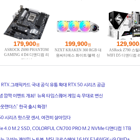
ce RTX 그래픽카드 국내 공식 유통 확대 RTX 50 시리즈 공급
기념 깜짝 이벤트 개최! 뉴욕 타임스퀘어 게임 속 무대로 변신
웃랜더스’ 한국 출시 확정!
50 시리즈 핫스팟 센서, 여전히 살아있다
4.0 M.2 SSD, COLORFUL CN700 PRO M.2 NVMe 디앤디컴 1TB
는 고성능 게이밍 노트북, MSI 크로스헤어 16 HX E14WGK-i9 QHD+