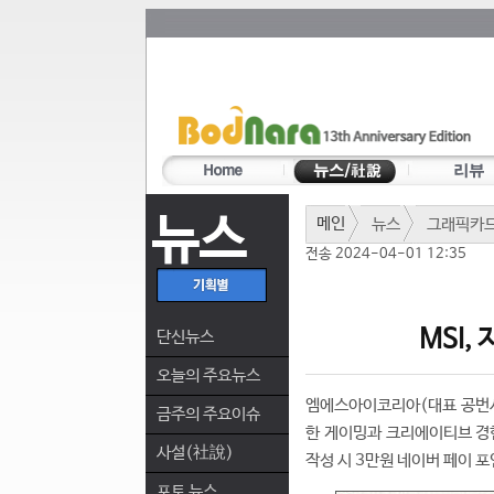
뉴스
메인
뉴스
그래픽카
전송 2024-04-01 12:35
MSI,
단신뉴스
오늘의 주요뉴스
엠에스아이코리아(대표 공번서)는
금주의 주요이슈
한 게이밍과 크리에이티브 경험
사설(社說)
작성 시 3만원 네이버 페이 
포토 뉴스