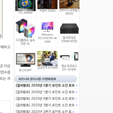
젠하이저 모멘텀 5
커세어 3200D
TCL A400M
와이어
Newsync
델 네트워킹
P27UHD IPS 4K
다크플래쉬, 실속
Z9500 이더넷
HDR
더한 18,
 구매하고
1곳 이상
엡손 워크포스
삼성전자 NX3000
DS-40 모바
BL2423PT
매영수증
벤트는 자
[결과발표] 2026년 2분기 포인트 소진 로또
13
[결과발표] 2026년 1분기 포인트 소진 로또
15
[결과발표] 2025년 4분기 포인트 소진 로또
17
[결과발표] 2025년 3분기 포인트 소진 로또
16
[결과발표] 2025년 2분기 포인트 소진 로
18