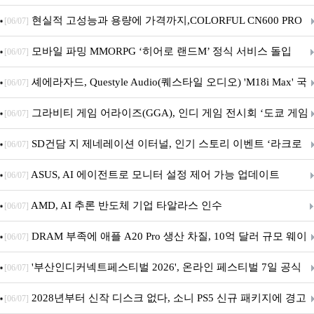
브랜드데이 기획전 진행
현실적 고성능과 용량에 가격까지,COLORFUL CN600 PRO
[06/07]
M.2 NVMe 디앤디컴 1TB
모바일 파밍 MMORPG ‘히어로 랜드M’ 정식 서비스 돌입
[06/07]
셰에라자드, Questyle Audio(퀘스타일 오디오) 'M18i Max' 국
[06/07]
내 정식 출시
그라비티 게임 어라이즈(GGA), 인디 게임 전시회 ‘도쿄 게임
[06/07]
던전 13’ 참가!
SD건담 지 제네레이션 이터널, 인기 스토리 이벤트 ‘라크로
[06/07]
아의 용사’ 재개최 및 풍성한 기념 이벤트 실시!
ASUS, AI 에이전트로 모니터 설정 제어 가능 업데이트
[06/07]
AMD, AI 추론 반도체 기업 타알라스 인수
[06/07]
DRAM 부족에 애플 A20 Pro 생산 차질, 10억 달러 규모 웨이
[06/07]
퍼 대기
'부산인디커넥트페스티벌 2026', 온라인 페스티벌 7일 공식
[06/07]
개막... 22일간 진행
2028년부터 신작 디스크 없다, 소니 PS5 신규 패키지에 경고
[06/07]