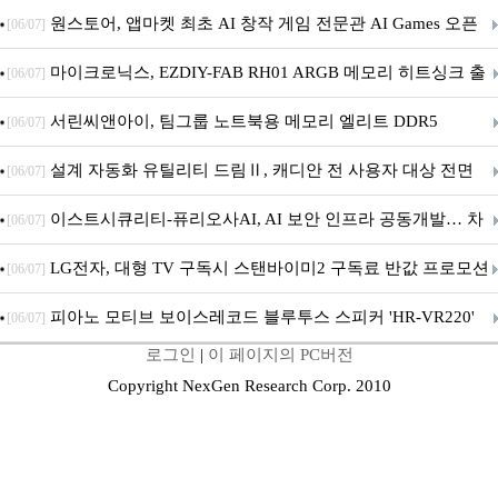
문 추가
원스토어, 앱마켓 최초 AI 창작 게임 전문관 AI Games 오픈
[06/07]
마이크로닉스, EZDIY-FAB RH01 ARGB 메모리 히트싱크 출
[06/07]
시
서린씨앤아이, 팀그룹 노트북용 메모리 엘리트 DDR5
[06/07]
5600MHz 16GB 출시
설계 자동화 유틸리티 드림Ⅱ, 캐디안 전 사용자 대상 전면
[06/07]
무상 배포
이스트시큐리티-퓨리오사AI, AI 보안 인프라 공동개발… 차
[06/07]
세대 AI 보안 플랫폼 구축
LG전자, 대형 TV 구독시 스탠바이미2 구독료 반값 프로모션
[06/07]
피아노 모티브 보이스레코드 블루투스 스피커 'HR-VR220'
[06/07]
로그인
|
이 페이지의 PC버전
출시
Copyright NexGen Research Corp. 2010