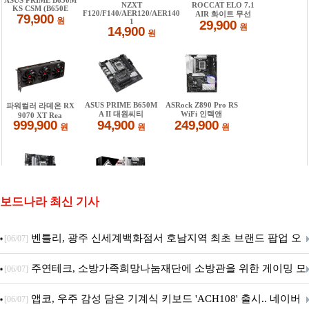
보드나라 최신 기사
벤틀리, 광주 신세계백화점서 호남지역 최초 브랜드 팝업 오
[06/07]
픈
주연테크, 소방가족희망나눔재단에 소방관을 위한 게이밍 모
[06/07]
니터·스마트 펫 침대 기부
앱코, 우주 감성 담은 기계식 키보드 'ACH108' 출시.. 네이버
[06/07]