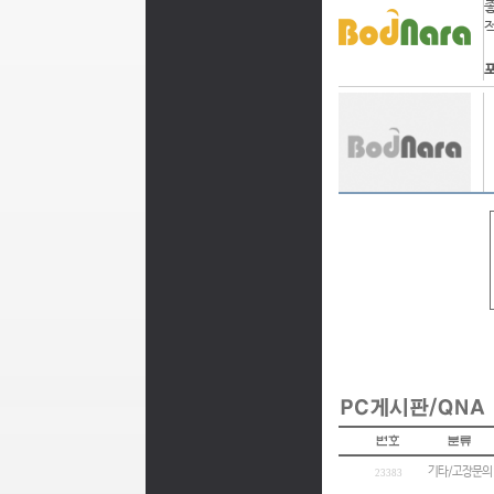
포
기타/고장문의
23383