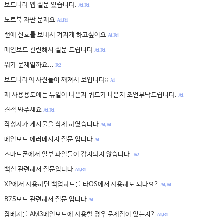
보드나라 앱 질문 있습니다.
A:1 , R:1
노트북 자판 문제요
A:1 , R:1
랜에 신호를 보내서 켜지게 하고싶어요
A:1 , R:4
메인보드 관련해서 질문 드립니다
A:1 , R:1
뭐가 문제일까요...
R: 2
보드나라의 사진들이 깨져서 보입니다;;
A:1
제 사용용도에는 듀얼이 나은지 쿼드가 나은지 조언부탁드립니다.
A:1
견적 봐주세요
A:1 , R:1
작성자가 게시물을 삭제 하였습니다
A:1 , R:1
메인보드 에러메시지 질문 입니다
A:1
스마트폰에서 일부 파일들이 감지되지 않습니다.
R: 2
백신 관련해서 질문입니다
A:1 , R:1
XP에서 사용하던 백업하드를 타OS에서 사용해도 되나요?
A:1 , R:1
B75보드 관련해서 질문 입니다
A:1
잠베지를 AM3메인보드에 사용할 경우 문제점이 있는지?
A:1 , R:1