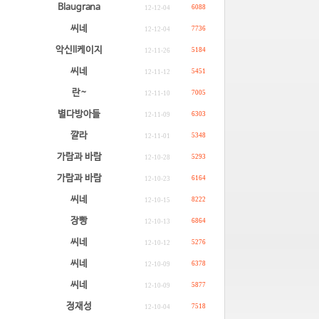
Blaugrana
6088
12-12-04
씨네
7736
12-12-04
악신ll케이지
5184
12-11-26
씨네
5451
12-11-12
란~
7005
12-11-10
별다방아들
6303
12-11-09
꺌라
5348
12-11-01
가람과 바람
5293
12-10-28
가람과 바람
6164
12-10-23
씨네
8222
12-10-15
장빵
6864
12-10-13
씨네
5276
12-10-12
씨네
6378
12-10-09
씨네
5877
12-10-09
정재성
7518
12-10-04