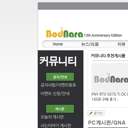
커뮤니티 추천게시물
커뮤니티
공지사항/이벤트발표
이벤트 신청/안내
PNY RTX 5070 Ti OC
16GB 구매 후기
1
오늘의 게시판
사는이야기 게시판