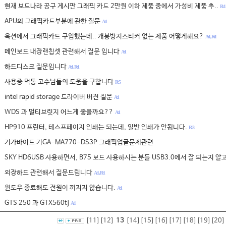
현재 보드나라 공구 게시판 그래픽 카드 2만원 이하 제품 중에서 가성비 제품 추..
R: 1
APU의 그래픽카드부분에 관한 질문
A:1
옥션에서 그래픽카드 구입했는데.. 개봉방지스티커 없는 제품 어떻게해요?
A:1 , R:1
메인보드 내장랜칩셋 관련해서 질문 입니다
A:1
하드디스크 질문입니다
A:1 , R:1
사용중 먹통 고수님들의 도움을 구합니다
R: 5
intel rapid storage 드라이버 버젼 질문
A:1
WDS 과 멀티브릿지 어느게 좋을까요??
A:1
HP910 프린터, 테스프페이지 인쇄는 되는데, 일반 인쇄가 안됩니다.
R: 3
기가바이트 기GA-MA770-DS3P 그래픽업글문제관련
SKY HD6USB 사용하면서, B75 보드 사용하시는 분들 USB3.0에서 잘 되는지 알고 
외장하드 관련해서 질문드립니다
A:1 , R:1
윈도우 종료해도 전원이 꺼지지 않습니다.
A:1
GTS 250 과 GTX560tj
A:1
[11]
[12]
13
[14]
[15]
[16]
[17]
[18]
[19]
[20]