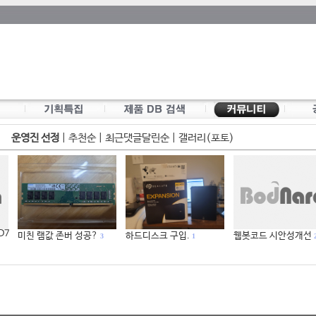
운영진 선정
|
추천순
|
최근댓글달린순
|
갤러리(포토)
 D7
미친 램값 존버 성공?
하드디스크 구입.
웹봇코드 시안성개선
3
1
2