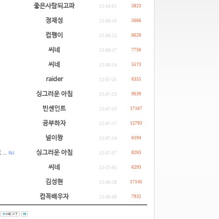
좋은사람되고파
5823
12-10-01
정재성
5666
12-09-10
컴쨍이
6620
12-08-25
씨네
7756
12-08-17
씨네
5573
12-08-14
raider
6355
12-07-25
싱그러운 아침
9639
12-07-23
빈센인트
17167
12-07-19
공부하자
12793
12-07-17
널이짱
6194
12-07-14
..
싱그러운 아침
R: 4
8263
12-07-07
씨네
6293
12-07-05
김성현
17145
12-06-28
컴꼭배우자
7932
12-06-08