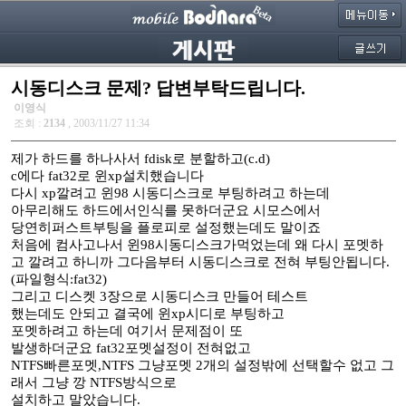
시동디스크 문제? 답변부탁드립니다.
이영식
조회 :
2134
, 2003/11/27 11:34
제가 하드를 하나사서 fdisk로 분할하고(c.d)
c에다 fat32로 윈xp설치했습니다
다시 xp깔려고 윈98 시동디스크로 부팅하려고 하는데
아무리해도 하드에서인식를 못하더군요 시모스에서
당연히퍼스트부팅을 플로피로 설정했는데도 말이죠
처음에 컴사고나서 윈98시동디스크가먹었는데 왜 다시 포멧하
고 깔려고 하니까 그다음부터 시동디스크로 전혀 부팅안됩니다.
(파일형식:fat32)
그리고 디스켓 3장으로 시동디스크 만들어 테스트
했는데도 안되고 결국에 윈xp시디로 부팅하고
포멧하려고 하는데 여기서 문제점이 또
발생하더군요 fat32포멧설정이 전혀없고
NTFS빠른포멧,NTFS 그냥포멧 2개의 설정밖에 선택할수 없고 그
래서 그냥 깡 NTFS방식으로
설치하고 말았습니다.