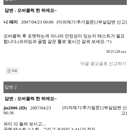
답변 : 오버클럭 한 뒤에요~
니 애미
2007/04/23 00:06
[이의제기/추가질문]
[부실답변 신고]
오바클럭 후 포맷하는게 아니라 안정성이 있는지 테스트가 필요
합니다.(프라임과 골멥 같은 툴로 몇시간 갈궈 보세요.ㅋ)
59.25.229.xxx
이글 광고글로 신고하기
I
답변 2
답변 : 오버클럭 한 뒤에요~
[이의제기/추가질문]
[부실답변 신
jin2006 (ID)
2007/04/23
06:36
고]
파이 32 돌려 보시고...
골멤 테스트 2-3 회...그리고 프라임 3-4시간 정도...